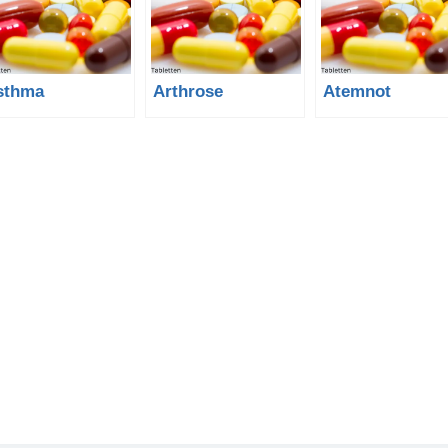
sthma
Arthrose
Atemnot