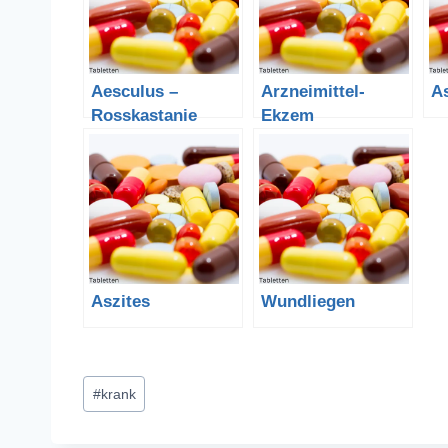
Aesculus –
Arzneimittel-
A
Rosskastanie
Ekzem
Aszites
Wundliegen
Schlagworte:
#
krank