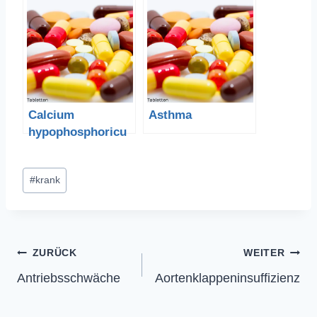
Calcium
Asthma
hypophosphoricu
m –
Calciumhypophos
Schlagworte:
#
krank
phosphit
Beitragsnavigation
ZURÜCK
WEITER
Antriebsschwäche
Aortenklappeninsuffizienz