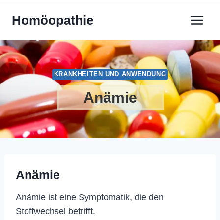
Zum
Homöopathie
Inhalt
springen
KRANKHEITEN UND ANWENDUNG
Anämie
Anämie
Anämie ist eine Symptomatik, die den
Stoffwechsel betrifft.