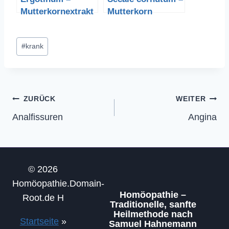
Mutterkornextrakt
Mutterkorn
Schlagworte:
#
krank
Beitragsnavigation
ZURÜCK
WEITER
Analfissuren
Angina
© 2026
Homöopathie.Domain-
Homöopathie –
Root.de H
Traditionelle, sanfte
Heilmethode nach
Startseite
»
Samuel Hahnemann