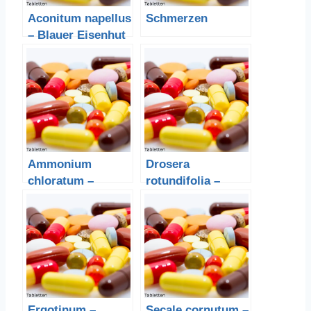
Aconitum napellus
Schmerzen
– Blauer Eisenhut
Ammonium
Drosera
chloratum –
rotundifolia –
Ammoniumchlorid
Sonnentau
Ergotinum –
Secale cornutum –