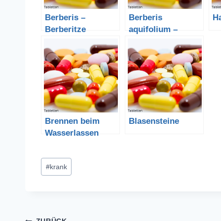
Berberis –
Berberis
H
Berberitze
aquifolium –
Mahonie
Brennen beim
Blasensteine
Wasserlassen
Schlagworte:
#
krank