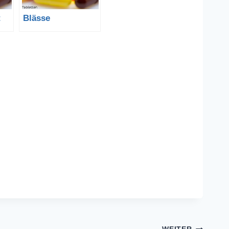
t
Blässe