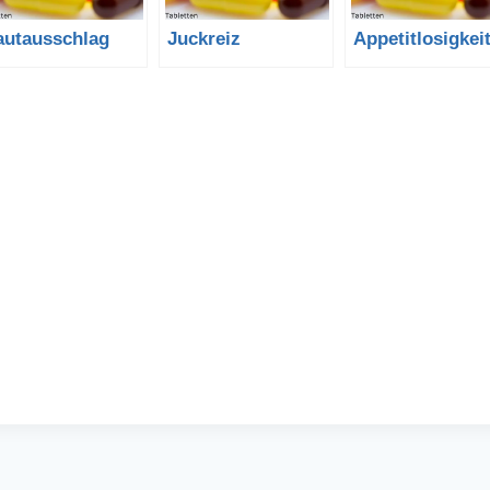
autausschlag
Juckreiz
Appetitlosigkei