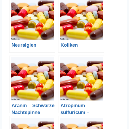
Neuralgien
Koliken
Aranin – Schwarze
Atropinum
Nachtspinne
sulfuricum –
Atropinsulfat