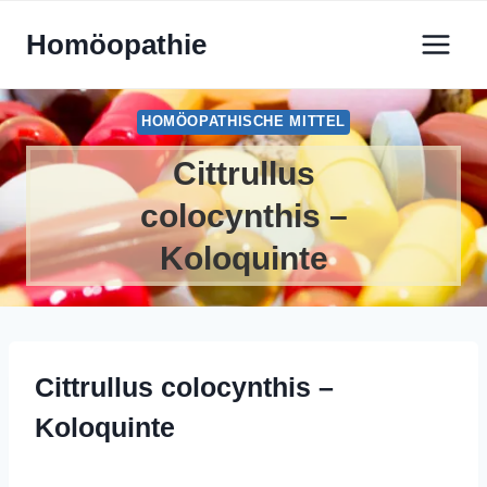
Zum
Homöopathie
Inhalt
springen
HOMÖOPATHISCHE MITTEL
Cittrullus
colocynthis –
Koloquinte
Cittrullus colocynthis –
Koloquinte