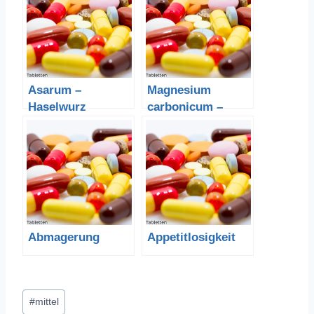
Asarum –
Magnesium
Haselwurz
carbonicum –
Magnesiumcarbon
at
Abmagerung
Appetitlosigkeit
Schlagworte:
#
mittel