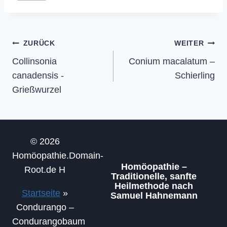
Beitragsnavigation
ZURÜCK
WEITER
Collinsonia
Conium macalatum –
canadensis -
Schierling
Grießwurzel
© 2026
Homöopathie.Domain-
Homöopathie –
Root.de H
Traditionelle, sanfte
Heilmethode nach
Startseite
»
Samuel Hahnemann
Condurango –
Condurangobaum