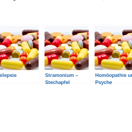
ilepsie
Stramonium –
Homöopathie u
Stechapfel
Psyche