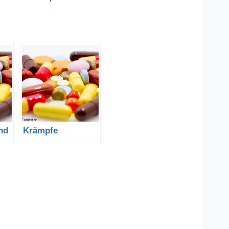
nd
Krämpfe