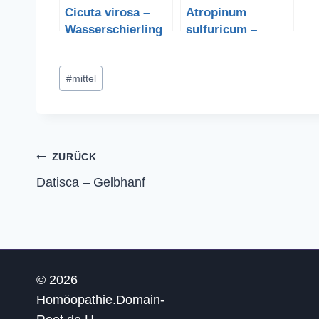
Cicuta virosa –
Atropinum
Wasserschierling
sulfuricum –
Atropinsulfat
Schlagworte:
#
mittel
Beitragsnavigation
ZURÜCK
Datisca – Gelbhanf
© 2026
Homöopathie.Domain-