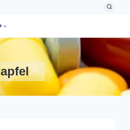
o
apfel