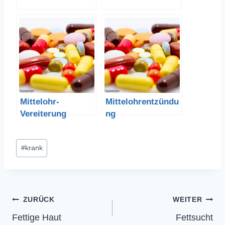
Mittelohr-
Mittelohrentzündu
Vereiterung
ng
Schlagworte:
#
krank
Beitragsnavigation
ZURÜCK
WEITER
Fettige Haut
Fettsucht