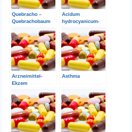
Quebracho –
Acidum
Quebrachobaum
hydrocyanicum-
Blausäure
Arzneimittel-
Asthma
Ekzem