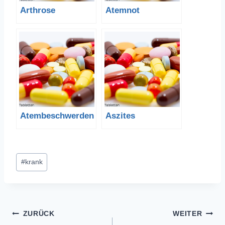
Arthrose
Atemnot
Atembeschwerden
Aszites
Schlagworte:
#
krank
Beitragsnavigation
ZURÜCK
WEITER