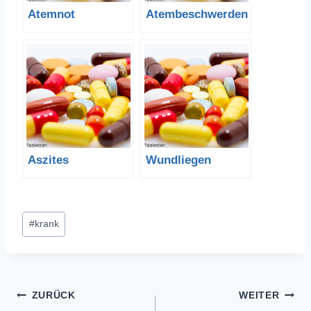
Atemnot
Atembeschwerden
Aszites
Wundliegen
Schlagworte:
#
krank
Beitragsnavigation
ZURÜCK
WEITER