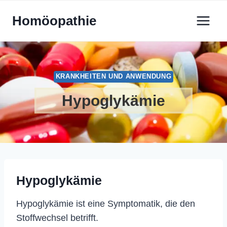
Zum
Homöopathie
Inhalt
springen
KRANKHEITEN UND ANWENDUNG
Hypoglykämie
Hypoglykämie
Hypoglykämie ist eine Symptomatik, die den
Stoffwechsel betrifft.