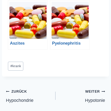
Aszites
Pyelonephritis
Schlagworte:
#
krank
Beitragsnavigation
ZURÜCK
WEITER
Hypochondrie
Hypotonie