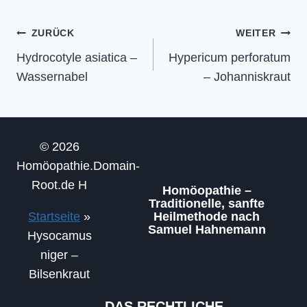
Beitragsnavigation
ZURÜCK
WEITER
Hydrocotyle asiatica –
Hypericum perforatum
Wassernabel
– Johanniskraut
© 2026
Homöopathie.Domain-
Root.de H
Homöopathie –
Traditionelle, sanfte
Startseite
»
Heilmethode nach
Samuel Hahnemann
Hysocamus
niger –
Bilsenkraut
DAS RECHTLICHE