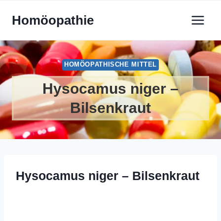
Zum
Homöopathie
Inhalt
springen
HOMÖOPATHISCHE MITTEL
Hysocamus niger –
Bilsenkraut
Hysocamus niger – Bilsenkraut