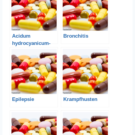
Acidum
Bronchitis
hydrocyanicum-
Blausäure
Epilepsie
Krampfhusten