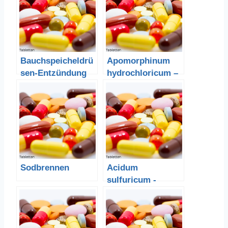
Bauchspeicheldrü
Apomorphinum
sen-Entzündung
hydrochloricum –
Apomorphinhydro
chlorid
Sodbrennen
Acidum
sulfuricum -
Schwefelsäure