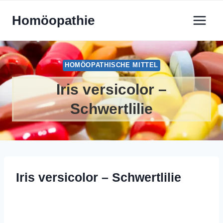
Zum
Homöopathie
Inhalt
springen
HOMÖOPATHISCHE MITTEL
Iris versicolor –
Schwertlilie
Iris versicolor – Schwertlilie