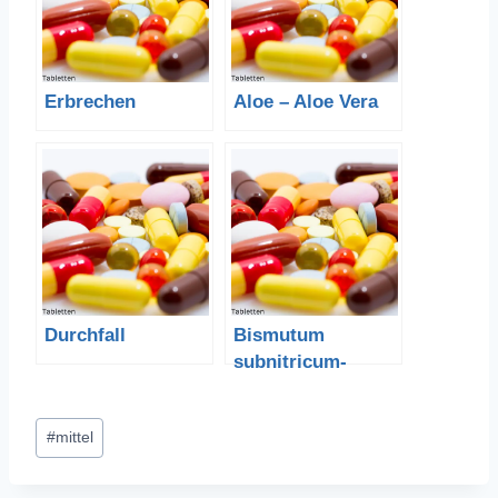
Erbrechen
Aloe – Aloe Vera
Durchfall
Bismutum
subnitricum-
Basisches
Wismutnitrat
Schlagworte:
#
mittel