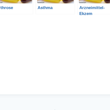
rthrose
Asthma
Arzneimittel-
Ekzem