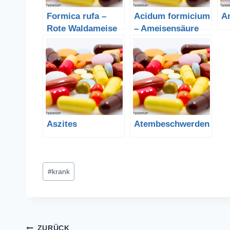
Formica rufa –
Acidum formicium
A
Rote Waldameise
– Ameisensäure
Aszites
Atembeschwerden
Schlagworte:
#
krank
ZURÜCK