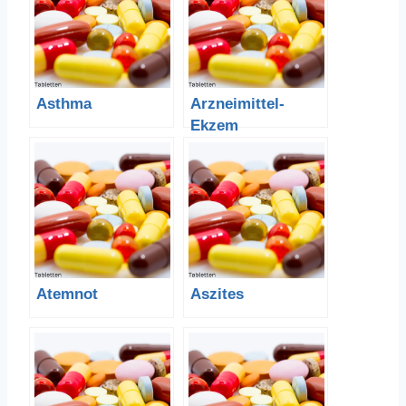
Asthma
Arzneimittel-
Ekzem
Atemnot
Aszites