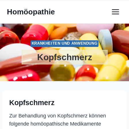
Zum
Homöopathie
Inhalt
springen
KRANKHEITEN UND ANWENDUNG
Kopfschmerz
Kopfschmerz
Zur Behandlung von Kopfschmerz können
folgende homöopathische Medikamente