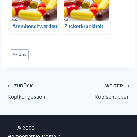
Atembeschwerden
Zuckerkrankheit
Schlagworte:
#
krank
Beitragsnavigation
ZURÜCK
WEITER
Kopfkongestion
Kopfschuppen
© 2026
Homöopathie.Domain-