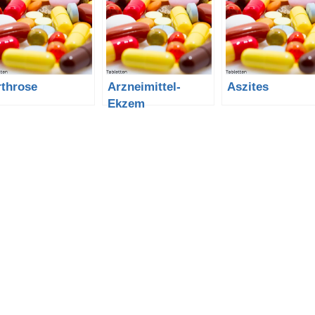
rthrose
Arzneimittel-
Aszites
Ekzem