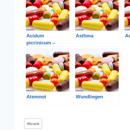
Acidum
Asthma
A
picrinicum –
Pikrinsäure
Atemnot
Wundliegen
Schlagworte:
#
krank