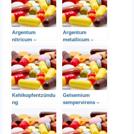
Argentum
Argentum
nitricum –
metallicum –
Silbernitrat
Silber
Kehlkopfentzündu
Gelsemium
ng
sempervirens –
Gelber Jasmin