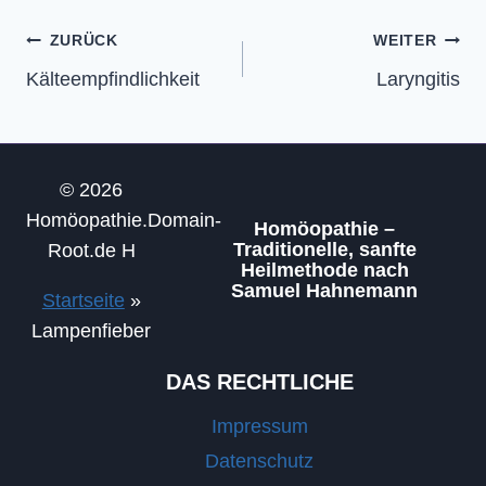
Beitragsnavigation
ZURÜCK
WEITER
Kälteempfindlichkeit
Laryngitis
© 2026
Homöopathie.Domain-
Homöopathie –
Traditionelle, sanfte
Root.de H
Heilmethode nach
Samuel Hahnemann
Startseite
»
Lampenfieber
DAS RECHTLICHE
Impressum
Datenschutz