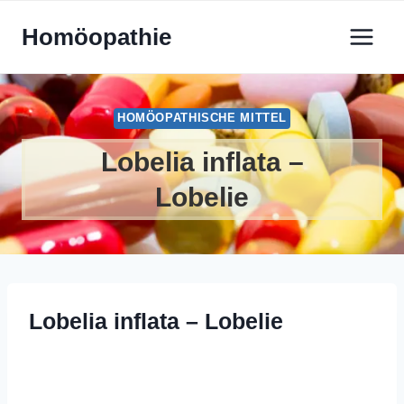
Zum
Homöopathie
Inhalt
springen
HOMÖOPATHISCHE MITTEL
Lobelia inflata –
Lobelie
Lobelia inflata – Lobelie