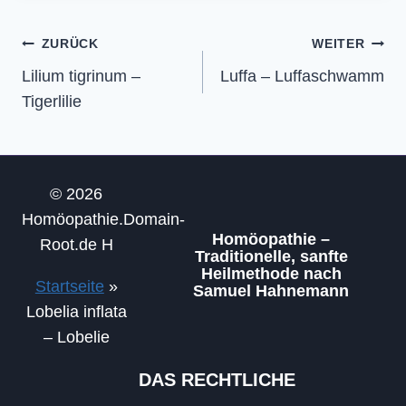
Beitragsnavigation
ZURÜCK
WEITER
Lilium tigrinum –
Luffa – Luffaschwamm
Tigerlilie
© 2026
Homöopathie.Domain-
Homöopathie –
Root.de H
Traditionelle, sanfte
Heilmethode nach
Startseite
»
Samuel Hahnemann
Lobelia inflata
– Lobelie
DAS RECHTLICHE