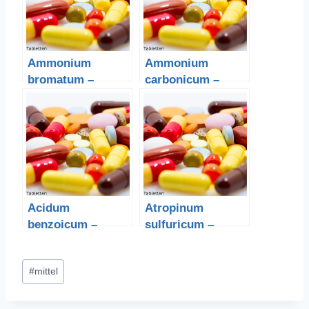
Ammonium
Ammonium
bromatum –
carbonicum –
Ammoniumbromid
Hirschhornsalz
Acidum
Atropinum
benzoicum –
sulfuricum –
Benzoesäure
Atropinsulfat
Schlagworte:
#
mittel