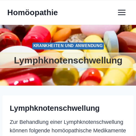
Zum
Homöopathie
Inhalt
springen
KRANKHEITEN UND ANWENDUNG
Lymphknotenschwellung
Lymphknotenschwellung
Zur Behandlung einer Lymphknotenschwellung
können folgende homöopathische Medikamente