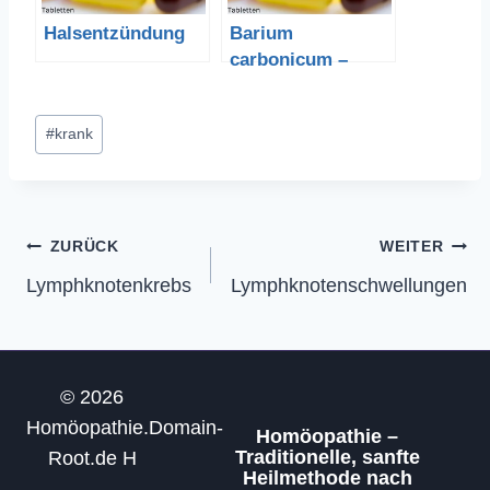
Halsentzündung
Barium
carbonicum –
Bariumcarbonat
Schlagworte:
#
krank
Beitragsnavigation
ZURÜCK
WEITER
Lymphknotenkrebs
Lymphknotenschwellungen
© 2026
Homöopathie.Domain-
Homöopathie –
Traditionelle, sanfte
Root.de H
Heilmethode nach