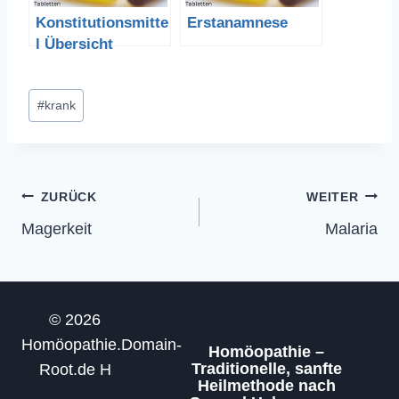
Konstitutionsmitte
Erstanamnese
l Übersicht
Schlagworte:
#
krank
Beitragsnavigation
ZURÜCK
WEITER
Magerkeit
Malaria
© 2026
Homöopathie.Domain-
Homöopathie –
Traditionelle, sanfte
Root.de H
Heilmethode nach