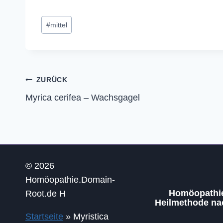
Schlagworte:
#
mittel
Beitragsnavigation
ZURÜCK
Myrica cerifea – Wachsgagel
© 2026
Homöopathie.Domain-
Homöopathie 
Root.de H
Heilmethode n
Startseite
»
Myristica