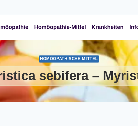
möopathie
Homöopathie-Mittel
Krankheiten
Inf
HOMÖOPATHISCHE MITTEL
istica sebifera – Myris