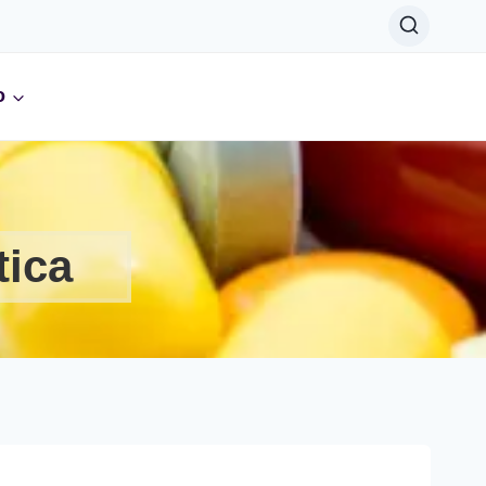
o
tica