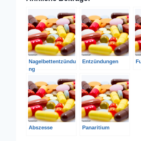
Nagelbettentzündu
Entzündungen
F
ng
Abszesse
Panaritium