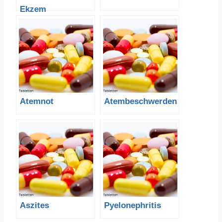
Ekzem
Atemnot
Atembeschwerden
Aszites
Pyelonephritis