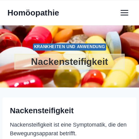
Zum
Homöopathie
Inhalt
springen
KRANKHEITEN UND ANWENDUNG
Nackensteifigkeit
Nackensteifigkeit
Nackensteifigkeit ist eine Symptomatik, die den
Bewegungsapparat betrifft.