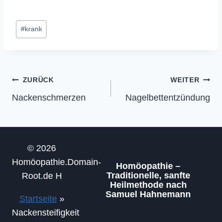
Schlagworte:
#
krank
Beitragsnavigation
ZURÜCK
WEITER
Nackenschmerzen
Nagelbettentzündung
© 2026
Homöopathie.Domain-
Homöopathie –
Traditionelle, sanfte
Root.de H
Heilmethode nach
Samuel Hahnemann
Startseite
»
Nackensteifigkeit