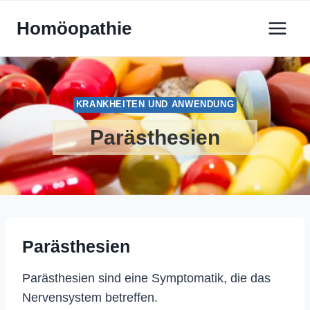
Zum
Homöopathie
Inhalt
springen
KRANKHEITEN UND ANWENDUNG
Parästhesien
Parästhesien
Parästhesien sind eine Symptomatik, die das
Nervensystem betreffen.