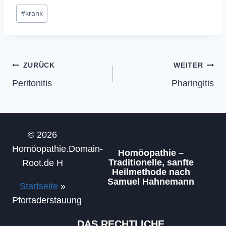
Schlagworte:
#
krank
Beitragsnavigation
ZURÜCK
WEITER
Peritonitis
Pharingitis
© 2026
Homöopathie.Domain-
Homöopathie –
Traditionelle, sanfte
Root.de H
Heilmethode nach
Samuel Hahnemann
Startseite
»
Pfortaderstauung
DAS RECHTLICHE