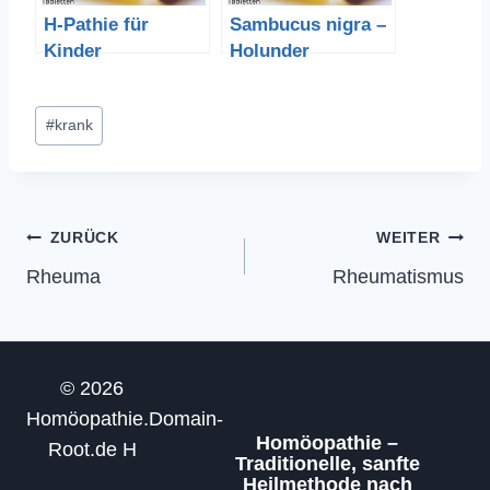
H-Pathie für
Sambucus nigra –
Kinder
Holunder
Schlagworte:
#
krank
Beitragsnavigation
ZURÜCK
WEITER
Rheuma
Rheumatismus
© 2026
Homöopathie.Domain-
Homöopathie –
Root.de H
Traditionelle, sanfte
Heilmethode nach