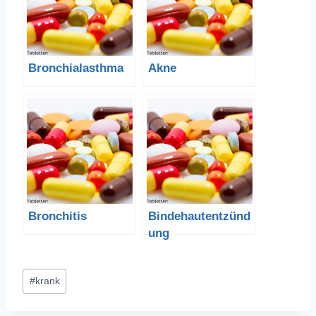
Bronchialasthma
Akne
Bronchitis
Bindehautentzünd
ung
Schlagworte:
#
krank