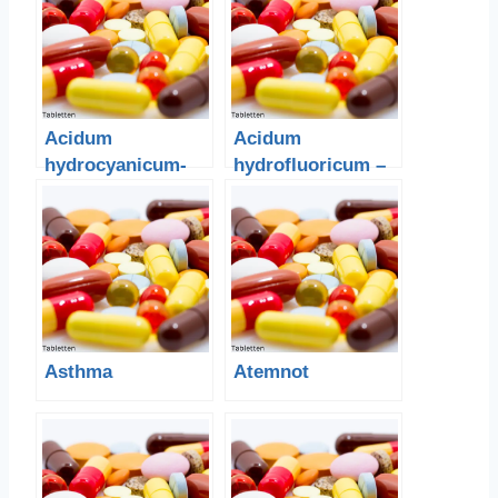
Acidum
Acidum
hydrocyanicum-
hydrofluoricum –
Blausäure
Flusssäure
Asthma
Atemnot