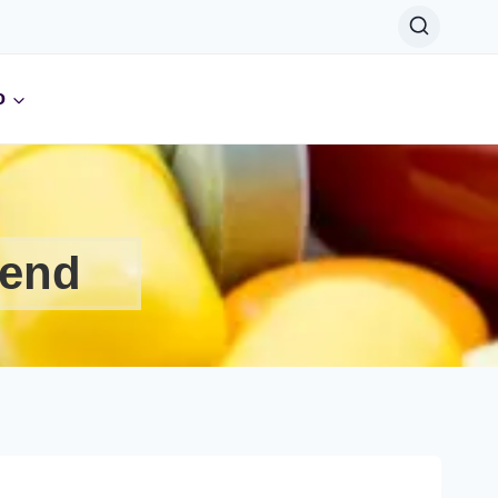
o
tend