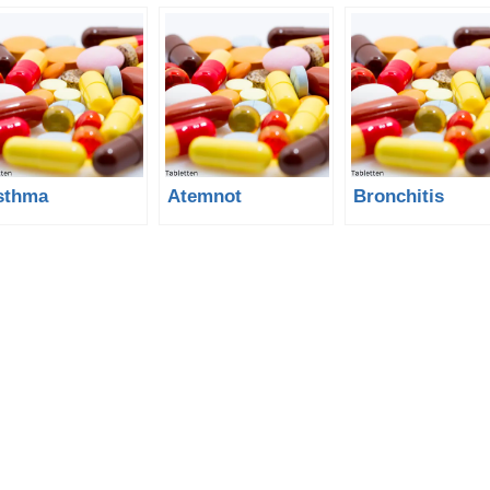
sthma
Atemnot
Bronchitis