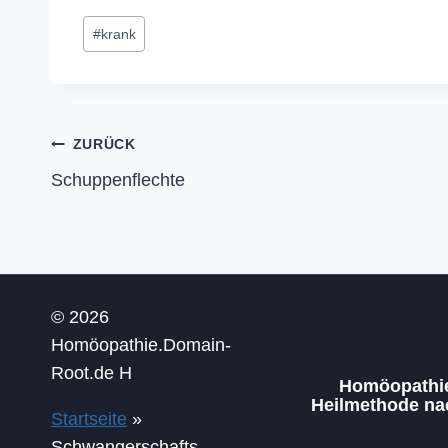
Schlagworte:
#
krank
Beitragsnavigation
ZURÜCK
Schuppenflechte
© 2026
Homöopathie.Domain-
Root.de H
Homöopathie 
Heilmethode n
Startseite
»
Schwangerschafts