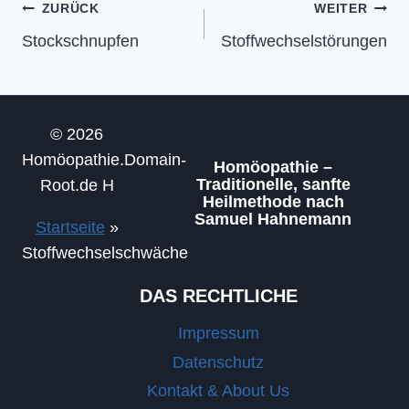
Beitragsnavigation
ZURÜCK
WEITER
Stockschnupfen
Stoffwechselstörungen
© 2026
Homöopathie.Domain-
Homöopathie –
Traditionelle, sanfte
Root.de H
Heilmethode nach
Samuel Hahnemann
Startseite
»
Stoffwechselschwäche
DAS RECHTLICHE
Impressum
Datenschutz
Kontakt & About Us