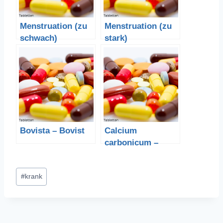
Menstruation (zu
Menstruation (zu
schwach)
stark)
Bovista – Bovist
Calcium
carbonicum –
Austernschalenkal
k
Schlagworte:
#
krank