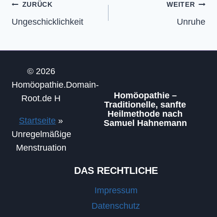
Beitragsnavigation
ZURÜCK
WEITER
Ungeschicklichkeit
Unruhe
© 2026
Homöopathie.Domain-
Homöopathie –
Root.de H
Traditionelle, sanfte
Heilmethode nach
Startseite
»
Samuel Hahnemann
Unregelmäßige
Menstruation
DAS RECHTLICHE
Impressum
Datenschutz