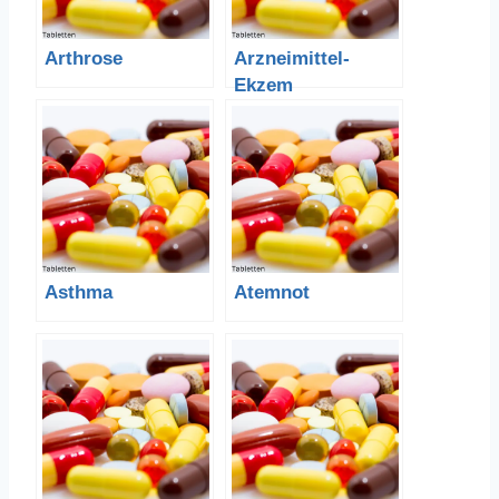
Arthrose
Arzneimittel-
Ekzem
Asthma
Atemnot