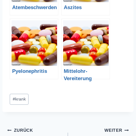
Atembeschwerden
Aszites
Pyelonephritis
Mittelohr-
Vereiterung
Schlagworte:
#
krank
Beitragsnavigation
ZURÜCK
WEITER