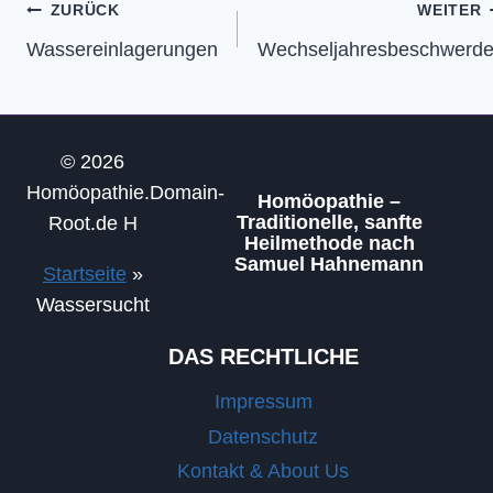
Beitragsnavigation
ZURÜCK
WEITER
Wassereinlagerungen
Wechseljahresbeschwerd
© 2026
Homöopathie.Domain-
Homöopathie –
Traditionelle, sanfte
Root.de H
Heilmethode nach
Samuel Hahnemann
Startseite
»
Wassersucht
DAS RECHTLICHE
Impressum
Datenschutz
Kontakt & About Us