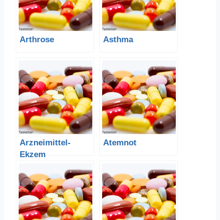
Arthrose
Asthma
Arzneimittel-
Atemnot
Ekzem