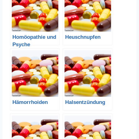
Homöopathie und
Heuschnupfen
Psyche
Hämorrhoiden
Halsentzündung