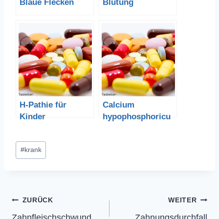
Blaue Flecken
Blutung
H-Pathie für
Calcium
Kinder
hypophosphoricu
m –
Calciumhypophos
Schlagworte:
#
krank
phosphit
Beitragsnavigation
ZURÜCK
WEITER
Zahnfleischschwund
Zahnungsdurchfall