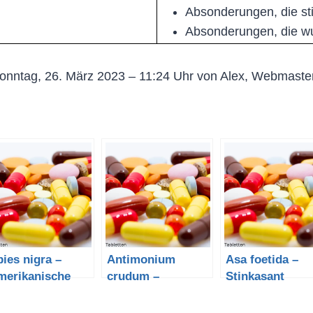
Absonderungen, die st
Absonderungen, die 
onntag, 26. März 2023 – 11:24 Uhr von Alex, Webmaste
ies nigra –
Antimonium
Asa foetida –
merikanische
crudum –
Stinkasant
chwarzfichte
schwarzer
Spießglanz