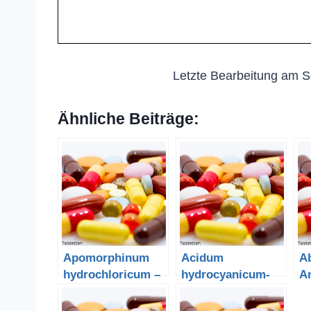
Letzte Bearbeitung am S
Ähnliche Beiträge:
Apomorphinum
Acidum
Ab
hydrochloricum –
hydrocyanicum-
A
Apomorphinhydro
Blausäure
S
chlorid