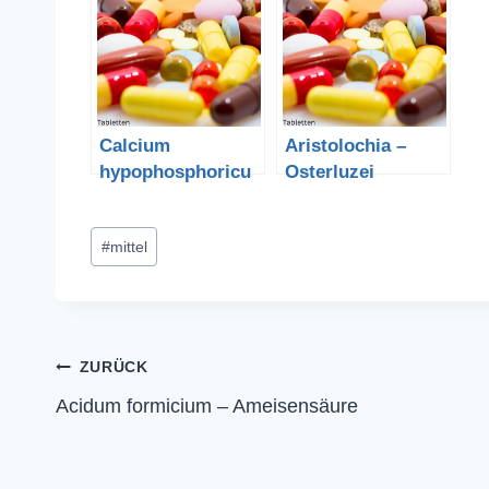
Calcium
Aristolochia –
hypophosphoricu
Osterluzei
m –
Calciumhypophos
Schlagworte:
#
mittel
phosphit
Beitragsnavigation
ZURÜCK
Acidum formicium – Ameisensäure