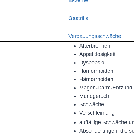
Ekzeme
Gastritis
Verdauungsschwäche
Afterbrennen
Appetitlosigkeit
Dyspepsie
Hämorrhoiden
Hämorrhoiden
Magen-Darm-Entzünd
Mundgeruch
Schwäche
Verschleimung
auffällige Schwäche u
Absonderungen, die sc