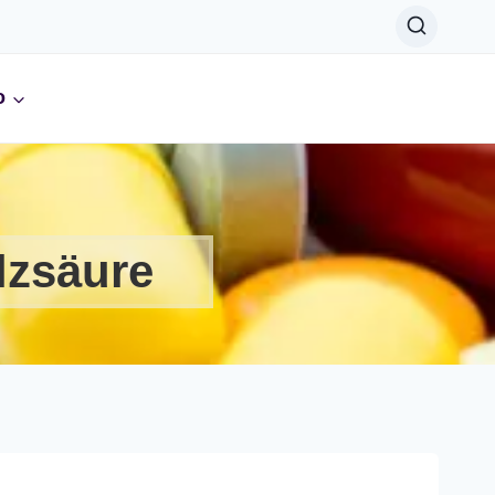
o
lzsäure