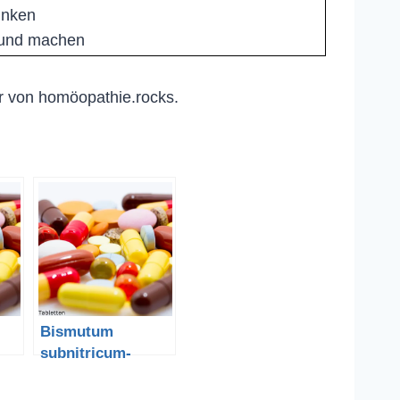
inken
wund machen
r von homöopathie.rocks.
Bismutum
subnitricum-
Basisches
Wismutnitrat