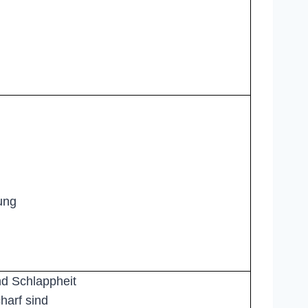
ung
nd Schlappheit
harf sind