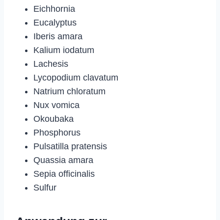
Eichhornia
Eucalyptus
Iberis amara
Kalium iodatum
Lachesis
Lycopodium clavatum
Natrium chloratum
Nux vomica
Okoubaka
Phosphorus
Pulsatilla pratensis
Quassia amara
Sepia officinalis
Sulfur