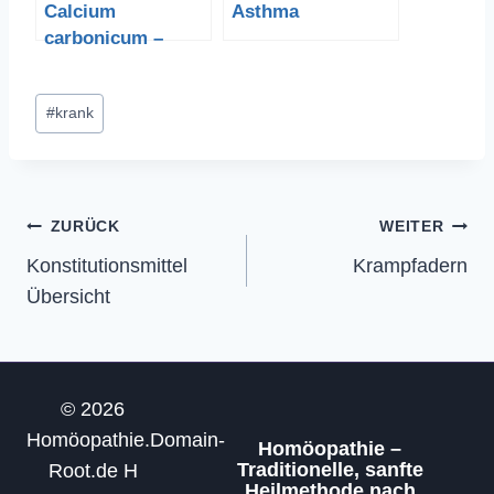
Calcium
Asthma
carbonicum –
Austernschalenkal
k
Schlagworte:
#
krank
Beitragsnavigation
ZURÜCK
WEITER
Konstitutionsmittel
Krampfadern
Übersicht
© 2026
Homöopathie.Domain-
Homöopathie –
Traditionelle, sanfte
Root.de H
Heilmethode nach