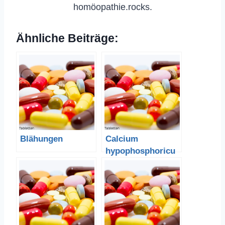
homöopathie.rocks.
Ähnliche Beiträge:
Blähungen
Calcium
hypophosphoricu
m –
Calciumhypophos
phosphit