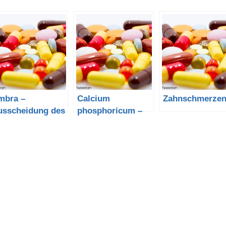
mbra –
Calcium
Zahnschmerze
usscheidung des
phosphoricum –
ottwals
Calciumhydrogenp
hosphat