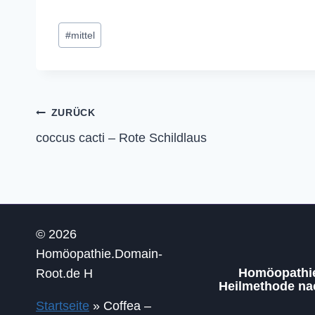
Pikrinsäure
Fliegenpilz
Schlagworte:
#
mittel
Beitragsnavigation
ZURÜCK
coccus cacti – Rote Schildlaus
© 2026
Homöopathie.Domain-
Homöopathie 
Root.de H
Heilmethode n
Startseite
»
Coffea –