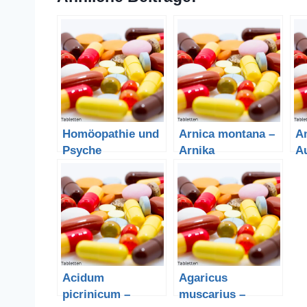
Homöopathie und
Arnica montana –
A
Psyche
Arnika
A
P
Acidum
Agaricus
picrinicum –
muscarius –