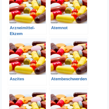
Arzneimittel-
Atemnot
Ekzem
Aszites
Atembeschwerden