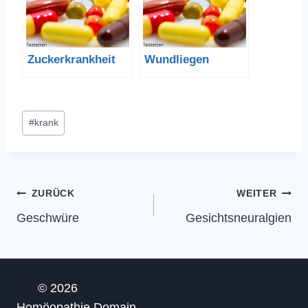
Zuckerkrankheit
Wundliegen
Schlagworte:
#
krank
Beitragsnavigation
ZURÜCK
WEITER
Geschwüre
Gesichtsneuralgien
© 2026
Homöopathie.Domain-