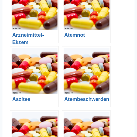
Arzneimittel-
Atemnot
Ekzem
Aszites
Atembeschwerden