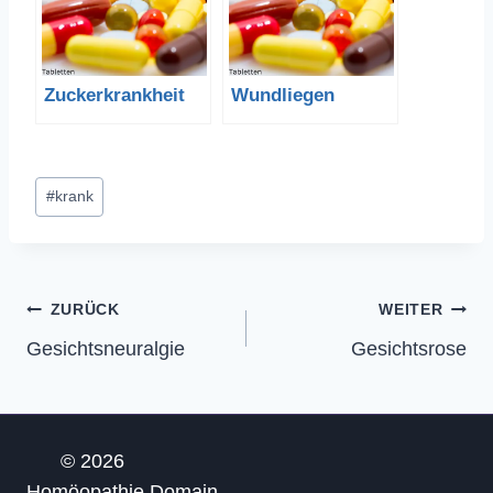
Zuckerkrankheit
Wundliegen
Schlagworte:
#
krank
Beitragsnavigation
ZURÜCK
WEITER
Gesichtsneuralgie
Gesichtsrose
© 2026
Homöopathie.Domain-