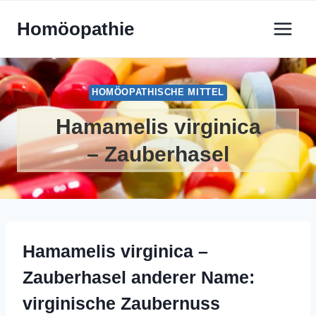
Zum
Homöopathie
Inhalt
springen
HOMÖOPATHISCHE MITTEL
Hamamelis virginica
– Zauberhasel
Hamamelis virginica –
Zauberhasel anderer Name:
virginische Zaubernuss