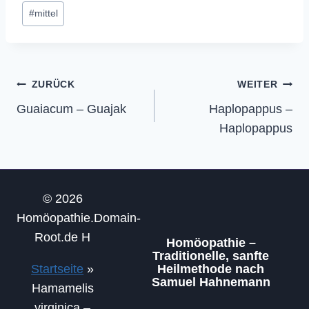
Schlagworte:
#
mittel
Beitragsnavigation
ZURÜCK
WEITER
Guaiacum – Guajak
Haplopappus –
Haplopappus
© 2026
Homöopathie.Domain-
Root.de H
Homöopathie –
Traditionelle, sanfte
Startseite
»
Heilmethode nach
Samuel Hahnemann
Hamamelis
virginica –