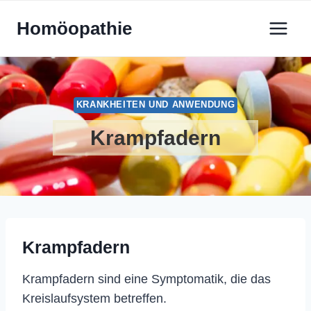
Zum
Homöopathie
Inhalt
springen
KRANKHEITEN UND ANWENDUNG
Krampfadern
Krampfadern
Krampfadern sind eine Symptomatik, die das
Kreislaufsystem betreffen.