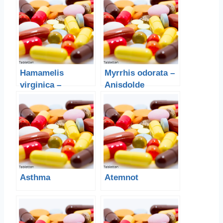
Hamamelis
Myrrhis odorata –
virginica –
Anisdolde
Zauberhasel
Asthma
Atemnot