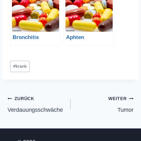
Bronchitis
Aphten
Schlagworte:
#
krank
Beitragsnavigation
ZURÜCK
WEITER
Verdauungsschwäche
Tumor