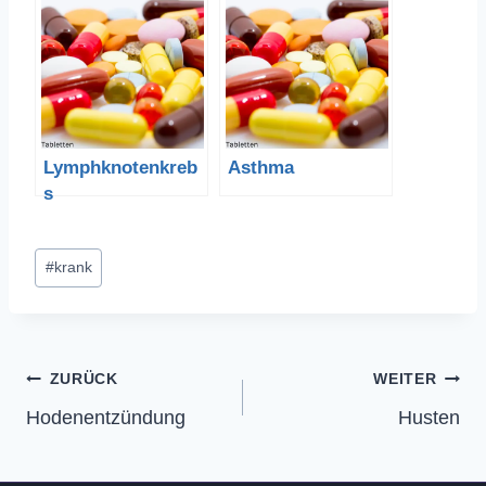
Lymphknotenkreb
Asthma
s
Schlagworte:
#
krank
Beitragsnavigation
ZURÜCK
WEITER
Hodenentzündung
Husten