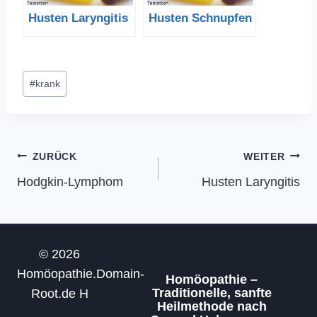
Husten Laryngitis
Husten Schnupfen
Schlagworte:
#
krank
Beitragsnavigation
ZURÜCK
WEITER
Hodgkin-Lymphom
Husten Laryngitis
© 2026
Homöopathie.Domain-
Homöopathie –
Traditionelle, sanfte
Root.de H
Heilmethode nach