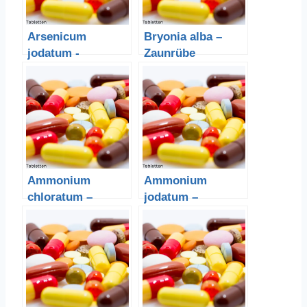
Arsenicum
Bryonia alba –
jodatum -
Zaunrübe
Arsentrijodid
Ammonium
Ammonium
chloratum –
jodatum –
Ammoniumchlorid
Ammoniumjodid