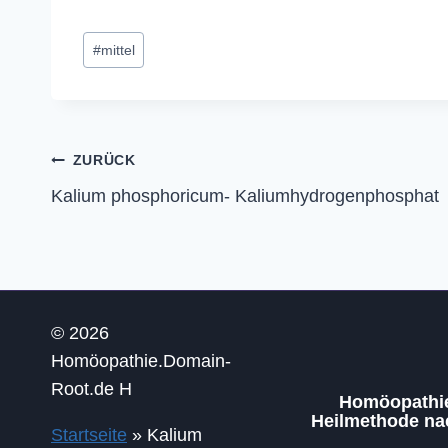
Austernschalenkal
k
Schlagworte:
#
mittel
Beitragsnavigation
ZURÜCK
Kalium phosphoricum- Kaliumhydrogenphosphat
© 2026
Homöopathie.Domain-
Root.de H
Homöopathie 
Heilmethode n
Startseite
»
Kalium