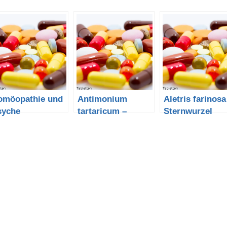
omöopathie und
Antimonium
Aletris farinosa
syche
tartaricum –
Sternwurzel
Brechweinstein