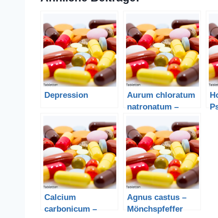
Depression
Aurum chloratum
H
natronatum –
P
Goldchlorid
Calcium
Agnus castus –
carbonicum –
Mönchspfeffer