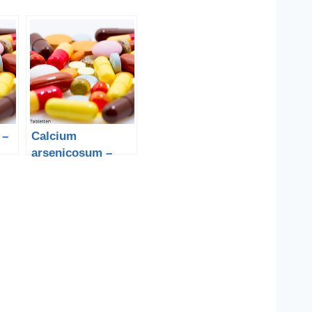
 –
Calcium
arsenicosum –
Calciumarsenit