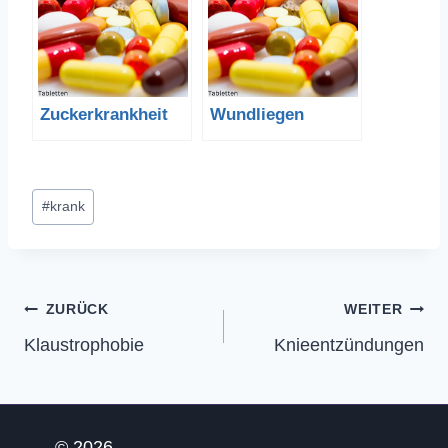
Zuckerkrankheit
Wundliegen
Schlagworte:
#
krank
Beitragsnavigation
ZURÜCK
WEITER
Klaustrophobie
Knieentzündungen
© 2026