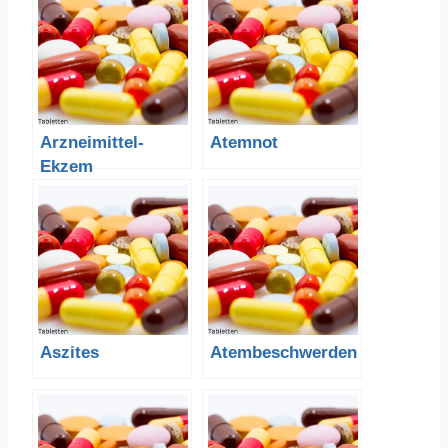
Arzneimittel-
Atemnot
Ekzem
Aszites
Atembeschwerden