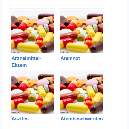
Arzneimittel-
Atemnot
Ekzem
Aszites
Atembeschwerden