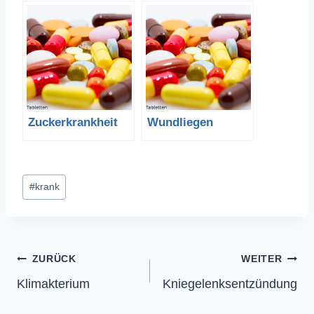
Zuckerkrankheit
Wundliegen
Schlagworte:
#
krank
Beitragsnavigation
ZURÜCK
WEITER
Klimakterium
Kniegelenksentzündung