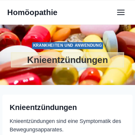
Zum
Homöopathie
Inhalt
springen
KRANKHEITEN UND ANWENDUNG
Knieentzündungen
Knieentzündungen
Knieentzündungen sind eine Symptomatik des
Bewegungsapparates.