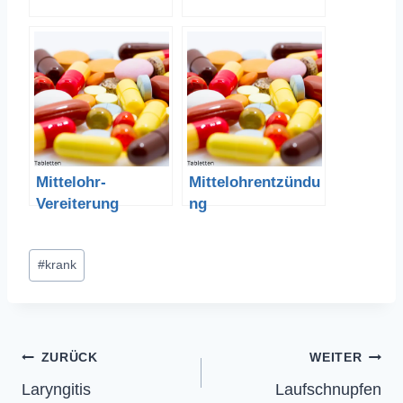
Mittelohr-
Mittelohrentzündu
Vereiterung
ng
Schlagworte:
#
krank
Beitragsnavigation
ZURÜCK
WEITER
Laryngitis
Laufschnupfen