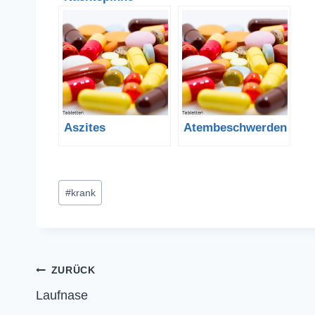
Aszites
Atembeschwerden
Schlagworte:
#
krank
Beitragsnavigation
ZURÜCK
Laufnase