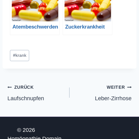
Atembeschwerden
Zuckerkrankheit
Schlagworte:
#
krank
Beitragsnavigation
ZURÜCK
WEITER
Laufschnupfen
Leber-Zirrhose
© 2026
Homöopathie.Domain-