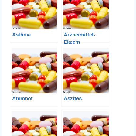
Asthma
Arzneimittel-
Ekzem
Atemnot
Aszites