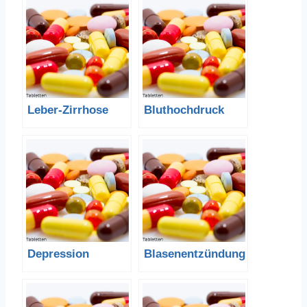
Leber-Zirrhose
Bluthochdruck
Depression
Blasenentzündung