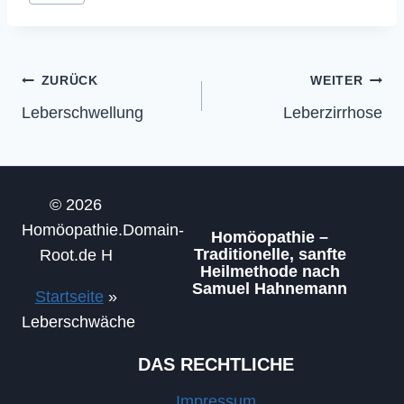
Beitragsnavigation
ZURÜCK
WEITER
Leberschwellung
Leberzirrhose
© 2026
Homöopathie.Domain-
Homöopathie –
Traditionelle, sanfte
Root.de H
Heilmethode nach
Samuel Hahnemann
Startseite
»
Leberschwäche
DAS RECHTLICHE
Impressum