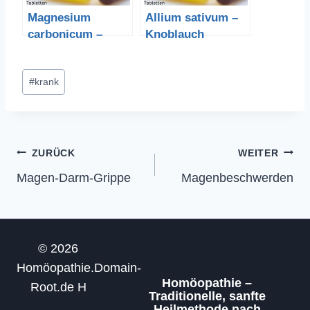
Magnesium
Allium sativum –
carbonicum –
Knoblauch
Magnesiumcarbon
at
Schlagworte:
#
krank
Beitragsnavigation
ZURÜCK
WEITER
Magen-Darm-Grippe
Magenbeschwerden
© 2026
Homöopathie.Domain-
Homöopathie –
Root.de H
Traditionelle, sanfte
Heilmethode nach